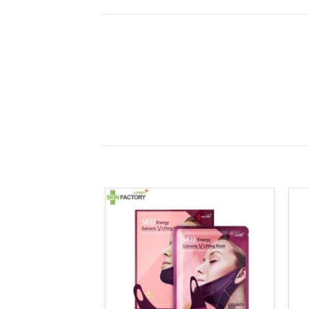
Add to
Add 
wishlist
wishli