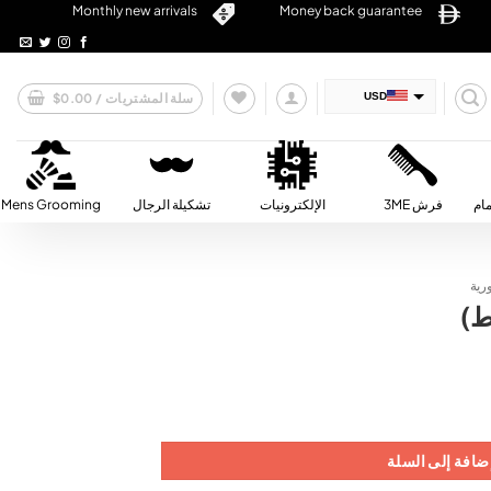
Monthly new arrivals
Money back guarantee
سلة المشتريات /
0.00
$
USD
AED
SAR
QAR
مام
فرش 3ME
الإلكترونيات
تشكيلة الرجال
Mens Grooming
OMR
BHD
رية
ط)
KWD
ضافة إلى السلة