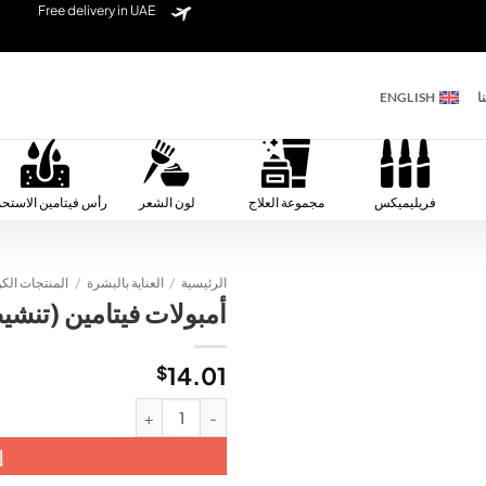
Free delivery in UAE
ا
ENGLISH
فريليميكس
مجموعة العلاج
لون الشعر
رأس فيتامين الاستح
الرئيسية
/
العناية بالبشرة
/
المنتجات الكو
أمبولات فيتامين (تنشي
Add to
wishlist
$
14.01
كمية أمبولات فيتامين (تنشيط)
إ